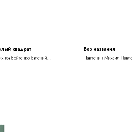
елый квадрат
Без названия
хнов-Войтенко Евгений
Павленин Михаил Павл
игорьевич