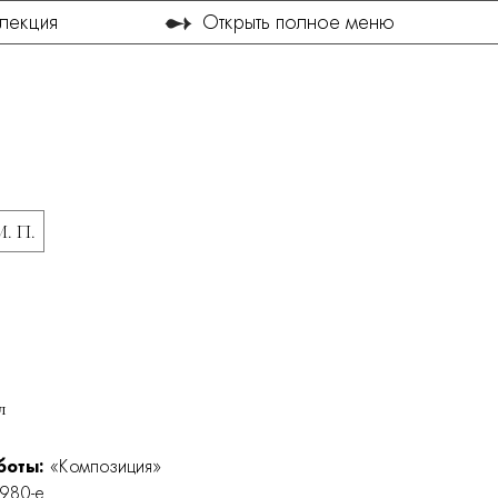
➻
лекция
Открыть полное меню
. П.
л
боты:
«Композиция»
980-е