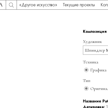
«Другое искусство»
Текущие проекты
Кол
Композиция
Художник
Шпиндлер М
Техника
Графика
Тип
Оригина
Название Ра
Датировка:
1