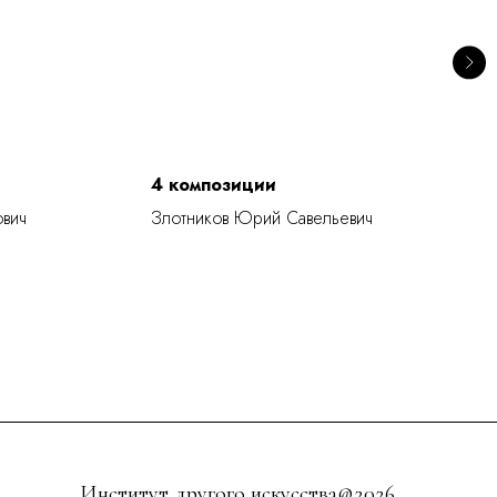
4 композиции
Б
ович
Злотников Юрий Савельевич
П
Институт другого искусства@2026