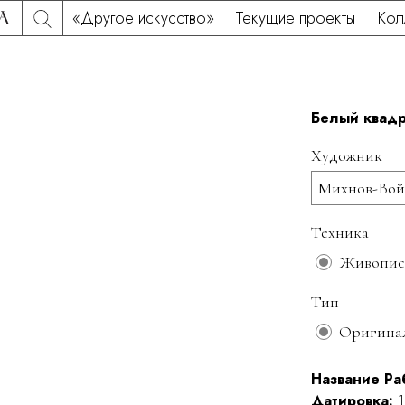
«Другое искусство»
Текущие проекты
Кол
Белый квадр
Художник
Михнов-Войт
Техника
Живопис
Тип
Оригина
Название Ра
Датировка:
1