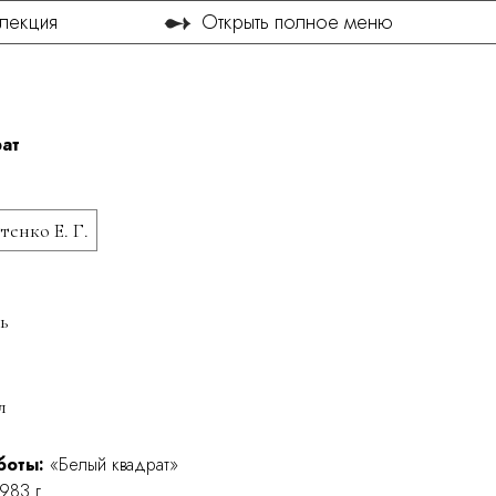
➻
лекция
Открыть полное меню
ат
енко Е. Г.
ь
л
боты:
«Белый квадрат»
983 г.