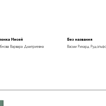
понка Нисей
Без названия
бнова Варвара Дмитриевна
Васми Рихард Рудольфо