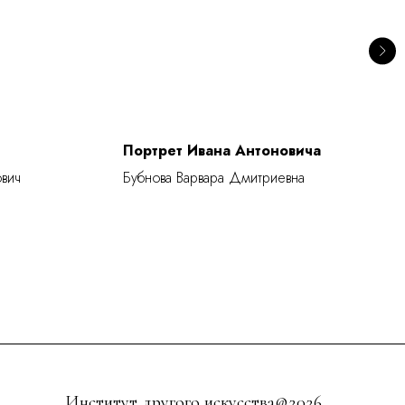
Портрет Ивана Антоновича
Б
вич
Бубнова Варвара Дмитриевна
П
Институт другого искусства@2026