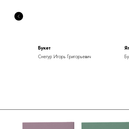
Букет
Я
Снегур Игорь Григорьевич
Бу