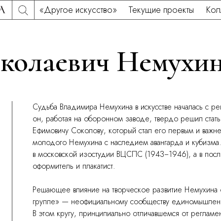
«Другое искусство»
Текущие проекты
Кол
колаевич Немухи
Судьба Владимира Немухина в искусстве началась с ре
он, работая на оборонном заводе, твердо решил стат
Ефимовичу Соколову, который стал его первым и важ
молодого Немухина с наследием авангарда и кубизма
в московской изостудии ВЦСПС (1943−1946), а в посл
оформитель и плакатист.
Решающее влияние на творческое развитие Немухина
группе» — неофициальному сообществу единомышленни
В этом кругу, принципиально отличавшемся от регламе