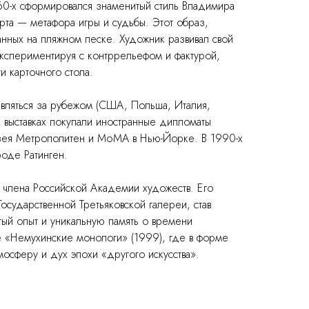
60-х сформировался знаменитый стиль Владимира
арта — метафора игры и судьбы. Этот образ,
анных на пляжном песке. Художник развивал свой
экспериментируя с контррельефом и фактурой,
и карточного стола.
авляться за рубежом (США, Польша, Италия,
х выставках покупали иностранные дипломаты
узея Метрополитен и MoMA в Нью-Йорке. В 1990-х
роде Ратинген.
 члена Российской Академии художеств. Его
осударственной Третьяковской галереи, став
атый опыт и уникальную память о времени
е «Немухинские монологи» (1999), где в форме
осферу и дух эпохи «другого искусства».