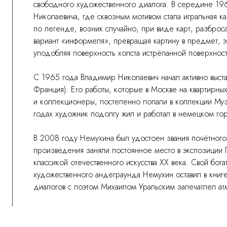
свободного художественного диалога. В середине 19
Николаевича, где сквозным мотивом стала игральная к
по легенде, возник случайно, при виде карт, разброс
вариант «информеля», превращая картину в предмет, 
уподобляя поверхность холста истрёпанной поверхност
С 1965 года Владимир Николаевич начал активно выст
Франция). Его работы, которые в Москве на квартирны
и коллекционеры, постепенно попали в коллекции М
годах художник подолгу жил и работал в немецком го
В 2008 году Немухина был удостоен звания почётного
произведения заняли постоянное место в экспозиции Г
классикой отечественного искусства XX века. Свой бог
художественного андеграунда Немухин оставил в книг
диалогов с поэтом Михаилом Уральским запечатлел атм