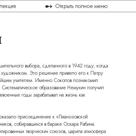
➻
лекция
Открыть полное меню
н
шительного выбора, сделанного в 1942 году, когда
ь художником. Это решение привело его к Петру
нейшим учителем. Именно Соколов познакомил
. Систематическое образование Немухин получил
евоенные годы зарабатывал на жизнь как
 оказало присоединение к «Лианозовской
ков, собиравшихся в бараке Оскара Рабина.
нтированных творческих союзов, царила атмосфера