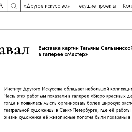
«Другое искусство»
Текущие проекты
Кол
 карнавал /
а картин Татьяны Сельвинской и Ксении Шимановской в г
авал
» /
Выставка картин Татьяны Сельвинск
ноября 2025 г.
в галерее «Мастер»
Институт Другого Искусства обладает небольшой коллекци
Часть этих работ мы показали в галерее «Бюро красивых де
тогда и появилась мысль организовать более широкую экс
театральной художницы в Санкт-Петербурге, где её работы 
жизни художника её живописные полотна были показаны в 