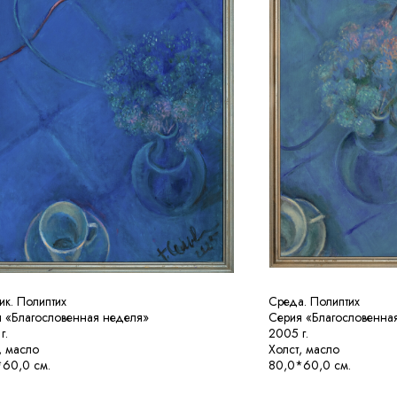
ик. Полиптих
Среда. Полиптих
 «Благословенная неделя»
Серия «Благословенна
г.
2005 г.
, масло
Холст, масло
60,0 см.
80,0*60,0 см.