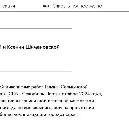
➻
лекция
Открыть полное меню
алерее
ой и Ксении Шимановской
ей живописных работ Татьяны Сельвинской.
л» (СПб., Севкабель Порт) в октябре 2024 года,
позиции живописи этой известной московской
никогда не выставлялись, хотя на протяжении
более чем в двадцати городах страны.